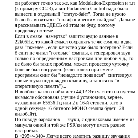
он работает точно так же, как Modulation/Expression и т.п
(к примеру CC#3), а вот Portamento Control надо было
вынести в отдельный "статус-байт". Тогда не нужно
было бы возиться с "полифоническим слайдом". Дальше
я рассказывать ЗДЕСЬ об этом не буду, поэтому
продолжу по теме.
Если в ямахе "намертво" зашиты аудио данные в
22k05Hz, то какой смысл сохранять те же сэмплы в два
раза "тяжелее", если качество уже было потеряно? Если
б синт не читал "готовые" сэмплы, а генерировал звук
только по определённым настройкам при любой ч.д., то
не было бы таких проблем, может, процессор чуточку
больше был нагружен. (если только при смене
программы синт бы "ненадолго подвисал", синтезируя
новые звуки под каждую клавишу, и занося их "в
оперативную память")...
И вообще, какого найквиста 44,1? Эта частота на пустом
вымысле обоснована (лучше б установили, вернее,
«узаконили» 65536 Гц или 2 в 16-й степени, зато в
одной секунде 16-битного МОНО семлпа будет 128
килобайт).
По поводу барабанов — звуки, с одинаковым именем из
мануала одной и той же PSR'ки могут иметь разные
настройки.
В «295»/«340» Легче всего заметить разницу звучания