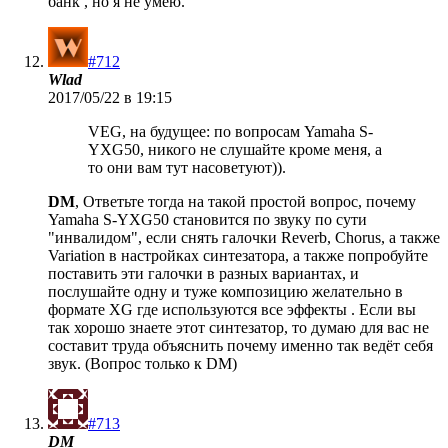
банк , но я не умею.
#712
Wlad
2017/05/22 в 19:15
VEG, на будущее: по вопросам Yamaha S-
YXG50, никого не слушайте кроме меня, а
то они вам тут насоветуют)).
DM
, Ответьте тогда на такой простой вопрос, почему
Yamaha S-YXG50 становится по звуку по сути
"инвалидом", если снять галочки Reverb, Chorus, а также
Variation в настройках синтезатора, а также попробуйте
поставить эти галочки в разных вариантах, и
послушайте одну и туже композицию желательно в
формате XG где используются все эффекты . Если вы
так хорошо знаете этот синтезатор, то думаю для вас не
составит труда объяснить почему именно так ведёт себя
звук. (Вопрос только к DM)
#713
DM