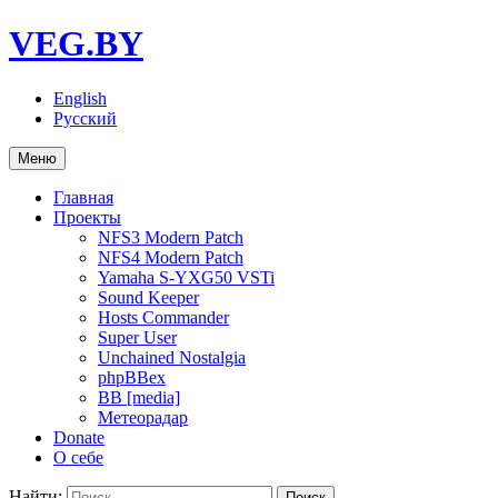
VEG.BY
English
Русский
Меню
Главная
Проекты
NFS3 Modern Patch
NFS4 Modern Patch
Yamaha S-YXG50 VSTi
Sound Keeper
Hosts Commander
Super User
Unchained Nostalgia
phpBBex
BB [media]
Метеорадар
Donate
О себе
Найти: