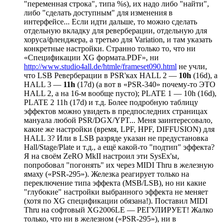
"переменная строка", типа %s), их надо либо "найти",
либо "сделать доступным" для изменения в
интерфейсе... Если идти дальше, то можно сделать
отдельную вкладку для реверберации, отдельную для
хоруса/фленджера, а третью для Variation, и там указать
конкретные настройки. Странно только то, что ни
«Спецификации XG формата.PDF», ни
http://www.studio4all.de/htmle/frameset090.html
не учли,
что LSB Реверберации в PSR'ках HALL 2 —
10h
(16d), а
HALL 3 —
11h
(17d) (а вот в «PSR-340» почему-то ЭТО
HALL 2, а на 16-м вообще пусто); PLATE 1 — 10h (16d),
PLATE 2 11h (17d) и т.д. Более подробную таблицу
эффектов можно увидеть в предпоследних страницах
мануала любой PSR/DGX/YPT... Меня заинтересовало,
какие же настройки (время, LPF, HPF, DIFFUSION) для
HALL 3? Или в LSB разряде указан не предустановка
Hall/Stage/Plate и т.д., а ещё какой-то "подтип" эффекта?
Я на своём ZeRO MkII настроил эти SysEx'ы,
попробовал "погонять" их через MIDI Thru в железную
ямаху («PSR-295»). Железка реагирует только на
переключение типа эффекта (MSB/LSB), но ни какие
"глубокие" настройки выбранного эффекта не меняет
(хотя по XG спецификации обязана!). Поставил MIDI
Thru на софтовый XG2006LE — РЕГУЛИРУЕТ! Жалко
только, что ни в железном («PSR-295»), ни в