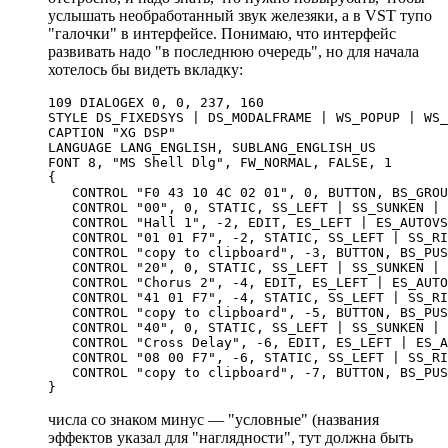
услышать необработанный звук железяки, а в VST тупо
"галочки" в интерфейсе. Понимаю, что интерфейс
развивать надо "в последнюю очередь", но для начала
хотелось бы видеть вкладку:
109 DIALOGEX 0, 0, 237, 160

STYLE DS_FIXEDSYS | DS_MODALFRAME | WS_POPUP | WS_
CAPTION "XG DSP"

LANGUAGE LANG_ENGLISH, SUBLANG_ENGLISH_US

FONT 8, "MS Shell Dlg", FW_NORMAL, FALSE, 1

{

   CONTROL "F0 43 10 4C 02 01", 0, BUTTON, BS_GROU
   CONTROL "00", 0, STATIC, SS_LEFT | SS_SUNKEN | 
   CONTROL "Hall 1", -2, EDIT, ES_LEFT | ES_AUTOVS
   CONTROL "01 01 F7", -2, STATIC, SS_LEFT | SS_RI
   CONTROL "copy to clipboard", -3, BUTTON, BS_PUS
   CONTROL "20", 0, STATIC, SS_LEFT | SS_SUNKEN | 
   CONTROL "Chorus 2", -4, EDIT, ES_LEFT | ES_AUTO
   CONTROL "41 01 F7", -4, STATIC, SS_LEFT | SS_RI
   CONTROL "copy to clipboard", -5, BUTTON, BS_PUS
   CONTROL "40", 0, STATIC, SS_LEFT | SS_SUNKEN | 
   CONTROL "Cross Delay", -6, EDIT, ES_LEFT | ES_A
   CONTROL "08 00 F7", -6, STATIC, SS_LEFT | SS_RI
   CONTROL "copy to clipboard", -7, BUTTON, BS_PUS
числа со знаком минус — "условные" (названия
эффектов указал для "наглядности", тут должна быть