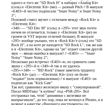
одного и того же "SD Rock H" в наборах «Analog Kit»
(соль) и «Electronic Kit» (ми) — разный Pitch // В мануале
«E403»-й честно подписали "Snare Noisy" и Snare Noisy
3";
Похожий сэмпл звучит с отличаем между «Rock Kit» и
«Electronic Kit»:
«340» — "SD Elec M" (соль). в «295» этот звук почти
ничем не отличается, только у «Electronic Kit» (ре) он
громче (в VST версии отличий больше). В мануале
«295» вообще указано, что в «Rock Kit»'е (соль) это "SD
Rock H", а на ноте ре находится "SD Rock L", так же как
и в «Electronic Kit», однако на "ре" играет совсем другой
звук — явная ошибка в мануале! // «E403» — "Snare
Noisy" "Snare Noisy 2";
Несколько раз встречал «E403»-ю, но сравнить сами
звуки с «295»-й и «340»-й так и не удалось
«295»/«340» — "BD Rock" (такое заметить труднее):
«Rock Kit» (до) — «Electronic Kit» (си): он более
"поджат" (или нормализован) // в мануале «E403» он
подписан как "Kick Gate"
Так вот, сравнивил железную ямаху с "симулированой".
Писал MIDI'шку "в кубике" под «PSR-295». Всё
отстраивал так, чтоб "динамики с железяки не
выпрыгивали", до тех пор, пока не воткнул в Phones, и в
возврат в качестве «Внешнего инструмента» по