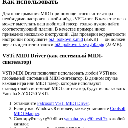
Как использовать
Для проигрывания MIDI при помощи этого синтезатора
необходимо настроить какой-нибудь VST-хост. В качестве него
может выступать ваш любимый плеер, только нужно найти
соответствующий плагин. В качестве примера ниже
приведено несколько инструкций. Для проверки корректности
настройки послушайте
bi2_polkovnik.mid
(35KB) — он должен
звучать идентично записи
bi2_polkovnik_syxg50.ogg
(2.0MB).
VSTi MIDI Driver (как системный MIDI-
синтезатор)
VSTi MIDI Driver позволяет использовать любой VSTi как
глобальный системный MIDI-синтезатор. В данном случае
каждая игра или MIDI-плеер, которые используют
стандартный системный MIDI-синтезатор, будут использовать
Yamaha S-YXG50 VSTi.
Установите
Falcosoft VSTi MIDI Driver
.
Если у вас Windows 8 и новее, также установите
Coolsoft
MIDI Mapper
.
Скопируйте syxg50.dll из
yamaha_syxg50_vsti.7z
в любой
каталог.