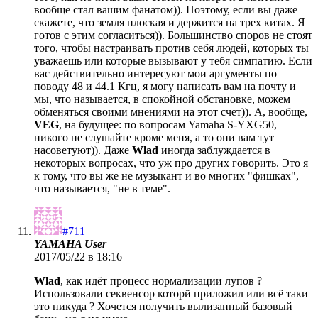
вообще стал вашим фанатом)). Поэтому, если вы даже
скажете, что земля плоская и держится на трех китах. Я
готов с этим согласиться)). Большинство споров не стоят
того, чтобы настраивать против себя людей, которых ты
уважаешь или которые вызывают у тебя симпатию. Если
вас действительно интересуют мои аргументы по
поводу 48 и 44.1 Кгц, я могу написать вам на почту и
мы, что называется, в спокойной обстановке, можем
обменяться своими мнениями на этот счет)). А, вообще,
VEG
, на будущее: по вопросам Yamaha S-YXG50,
никого не слушайте кроме меня, а то они вам тут
насоветуют)). Даже
Wlad
иногда заблуждается в
некоторых вопросах, что уж про других говорить. Это я
к тому, что вы же не музыкант и во многих "фишках",
что называется, "не в теме".
#711
YAMAHA User
2017/05/22 в 18:16
Wlad
, как идёт процесс нормализации лупов ?
Использовали секвенсор которй приложил или всё таки
это никуда ? Хочется получить вылизанный базовый