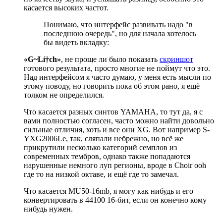
касается высоких частот.
Понимаю, что интерфейс развивать надо "в
последнюю очередь", но для начала хотелось
бы видеть вкладку:
«G~Lí†ch»
, не проще ли было показать
скриншот
готового результата, просто многие не поймут что это.
Над интерфейсом я часто думаю, у меня есть мысли по
этому поводу, но говорить пока об этом рано, я ещё
толком не определился.
Что касается разных синтов YAMAHA, то тут да, я с
вами полностью согласен, часто можно найти довольно
сильные отличия, хоть и все они XG. Вот например S-
YXG2006Le, так, сляпали небрежно, но всё же
прикрутили несколько категорий семплов из
современных тембров, однако также попадаются
нарушенные немного луп регионы, вроде в Choir ooh
где то на низкой октаве, и ещё где то замечал.
Что касается MU50-16mb, я могу как нибудь и его
конвертировать в 44100 16-бит, если он конечно кому
нибудь нужен.