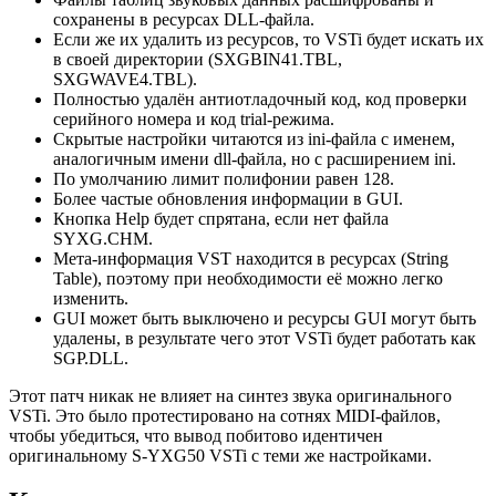
сохранены в ресурсах DLL-файла.
Если же их удалить из ресурсов, то VSTi будет искать их
в своей директории (SXGBIN41.TBL,
SXGWAVE4.TBL).
Полностью удалён антиотладочный код, код проверки
серийного номера и код trial-режима.
Скрытые настройки читаются из ini-файла с именем,
аналогичным имени dll-файла, но с расширением ini.
По умолчанию лимит полифонии равен 128.
Более частые обновления информации в GUI.
Кнопка Help будет спрятана, если нет файла
SYXG.CHM.
Мета-информация VST находится в ресурсах (String
Table), поэтому при необходимости её можно легко
изменить.
GUI может быть выключено и ресурсы GUI могут быть
удалены, в результате чего этот VSTi будет работать как
SGP.DLL.
Этот патч никак не влияет на синтез звука оригинального
VSTi. Это было протестировано на сотнях MIDI-файлов,
чтобы убедиться, что вывод побитово идентичен
оригинальному S-YXG50 VSTi с теми же настройками.