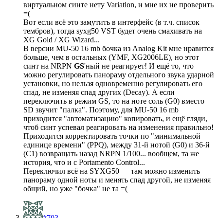
виртуальном синте нету Variation, и мне их не проверить
=(
Вот если всё это замутить в интерфейс (в т.ч. список
тембров), тогда syxg50 VST будет очень смахивать на
XG Gold / XG Wizard...
В версии MU-50 16 mb бочка из Analog Kit мне нравится
больше, чем в остальных (YMF, XG2006LE), но этот
синт на NRPN
GS
'ный не реагирует! И ещё то, что
можно регулировать панораму отдельного звука ударной
установки, но нельзя одновременно регулировать его
спад, не изменяя спад других (Decay). А если
переключить в режим GS, то на ноте соль (G0) вместо
SD звучит "палка". Поэтому, для MU-50 16 mb
приходится "автоматизацию" копировать, и ещё гляди,
чтоб синт успевал реагировать на изменения правильно!
Приходится корректировать точки по "минимальной
единице времени" (PPQ), между 31-й нотой (G0) и 36-й
(C1) возвращать назад NRPN 1/100... вообщем, та же
история, что и с Portamento Control...
Переключил всё на SYXG50 — там можно изменить
панораму одной ноты и менять спад другой, не изменяя
общий, но уже "бочка" не та =(
#703