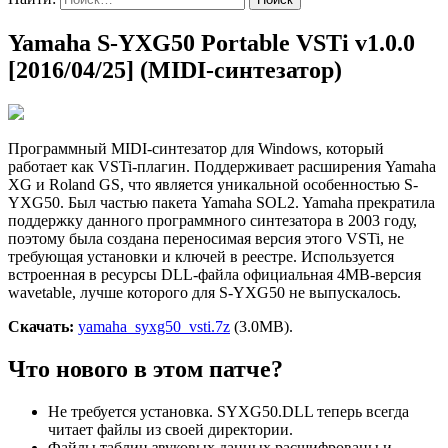
Yamaha S-YXG50 Portable VSTi v1.0.0
[2016/04/25] (MIDI-синтезатор)
Программный MIDI-синтезатор для Windows, который
работает как VSTi-плагин. Поддерживает расширения Yamaha
XG и Roland GS, что является уникальной особенностью S-
YXG50. Был частью пакета Yamaha SOL2. Yamaha прекратила
поддержку данного программного синтезатора в 2003 году,
поэтому была создана переносимая версия этого VSTi, не
требующая установки и ключей в реестре. Используется
встроенная в ресурсы DLL-файла официальная 4MB-версия
wavetable, лучше которого для S-YXG50 не выпускалось.
Скачать:
yamaha_syxg50_vsti.7z
(3.0MB).
Что нового в этом патче?
Не требуется установка. SYXG50.DLL теперь всегда
читает файлы из своей директории.
Файлы таблиц звуковых данных расшифрованы и