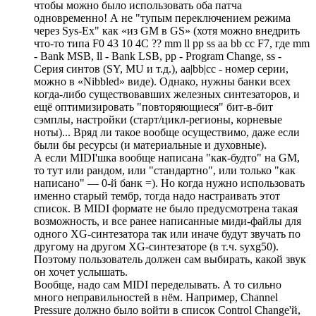
чтобы можно было использовать оба патча
одновременно! А не "тупым переключением режима
через Sys-Ex" как «из GM в GS» (хотя можно внедрить
что-то типа F0 43 10 4C ?? mm ll pp ss aa bb cc F7, где mm
- Bank MSB, ll - Bank LSB, pp - Program Change, ss -
Серия синтов (SY, MU и т.д.), aa|bb|cc - номер серии,
можно в «Nibbled» виде). Однако, нужны банки всех
когда-либо существовавших железных синтезаторов, и
ещё оптимизировать "повторяющиеся" бит-в-бит
сэмплы, настройки (старт/цикл-регионы, корневые
ноты)... Вряд ли такое вообще осуществимо, даже если
были бы ресурсы (и материальные и духовные).
А если MIDI'шка вообще написана "как-будто" на GM,
то тут или рандом, или "стандартно", или только "как
написано" — 0-й банк =). Но когда нужно использовать
именно старый тембр, тогда надо настраивать этот
список. В MIDI формате не было предусмотрена такая
возможность, и все ранее написанные миди-файлы для
одного XG-синтезатора так или иначе будут звучать по
другому на другом XG-синтезаторе (в т.ч. syxg50).
Поэтому пользователь должен сам выбирать, какой звук
он хочет услышать.
Вообще, надо сам MIDI переделывать. А то сильно
много неправильностей в нём. Например, Channel
Pressure должно было войти в список Control Change'й,