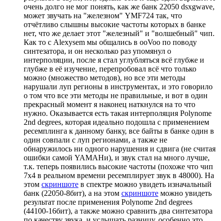
очень долго не мог понять, как же банк 22050 dsxgwave,
может звучать на "железном" YMF724 так, что
отчётливо слышны высокие частоты которых в банке
нет, что же делает этот "железный" и "волшебный" чип.
Как то с Alexysem мы общались в ooVoo по поводу
синтезатора, и он несколько раз упомянул о
интерполяции, после я стал углубляться всё глубже и
глубже в её изучение, перепробовал всё что только
можно (множество методов), но все эти методы
нарушали луп регионы в инструментах, и это говорило
о том что все эти методы не правильные, и вот в один
прекрасный момент я наконец наткнулся на то что
нужно. Оказывается есть такая интерполяция Polynome
2nd degrees, которая идеально подошла с применением
ресемплинга к данному банку, все байты в банке один в
один совпали с луп регионами, а также не
обнаружилось ни одного нарушения и сдвига (не считая
ошибки самой YAMAHи), и звук стал на много лучше,
т.к. теперь появились высокие частоты (похоже что чип
7x4 в реальном времени ресемплирует звук в 48000). На
этом
скриншоте
в спектре можно увидеть изначальный
банк (22050-8бит), а на этом
скриншоте
можно увидеть
результат после применения Polynome 2nd degrees
(44100-16бит), а также можно сравнить два синтезатора
по качеству звука, и услышать разницу, особенно это