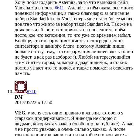
Хочу поблагодарить Astemirа, за то что выложил файл
Yamaha.zip в посте
#611
. Astemir , в нём оказалось много
полезной информации, а также благодарю за описание
набора Standart kit в ooVoo, теперь мне стало более менее
понятно что же это за набор такой Standart kit. Так же на
днях листал блог, и остановился на последним твоём
посте, кое что вспомнил, то что уже со временем забыл.
Вообще, эта информация касается непосредственно
синтезатора и данного блога, поэтому Astemir, пиши
больше на эту тему, эта информация лишней здесь точно
не будет, а как раз наоборот :). Любой интересующийся
этим синтезатором, возможно даже новичок, из таких
постов узнает что то новое, а также поможет и освежить
память.
#710
DM
2017/05/22 в 17:50
VEG
, у меня есть одно правило в жизни, которого я
стараюсь придерживаться. Я никогда не спорю с
людьми, которых я уважаю (особенно на публике). А вас
я не просто уважаю, а очень сильно уважаю. А после
того, как почитал ваши статьи на хабре и в контакте -