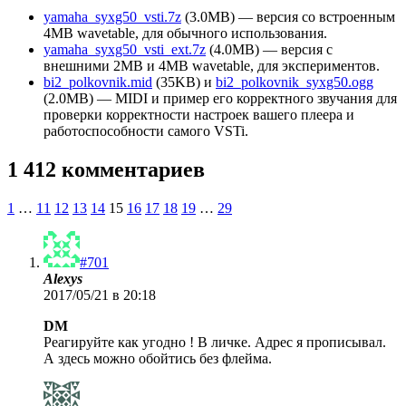
yamaha_syxg50_vsti.7z
(3.0MB) — версия со встроенным
4MB wavetable, для обычного использования.
yamaha_syxg50_vsti_ext.7z
(4.0MB) — версия с
внешними 2MB и 4MB wavetable, для экспериментов.
bi2_polkovnik.mid
(35KB) и
bi2_polkovnik_syxg50.ogg
(2.0MB) — MIDI и пример его корректного звучания для
проверки корректности настроек вашего плеера и
работоспособности самого VSTi.
1 412 комментариев
1
…
11
12
13
14
15
16
17
18
19
…
29
#701
Alexys
2017/05/21 в 20:18
DM
Реагируйте как угодно ! В личке. Адрес я прописывал.
А здесь можно обойтись без флейма.