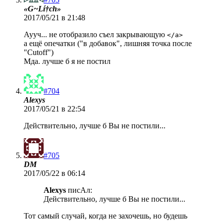
«G~Lí†ch»
2017/05/21 в 21:48
Аууч... не отобразило съел закрывающую
</a>
а ещё опечатки ("в добавок", лишняя точка после
"Cutoff")
Мда. лучше б я не постил
#704
Alexys
2017/05/21 в 22:54
Действительно, лучше б Вы не постили...
#705
DM
2017/05/22 в 06:14
Alexys
писАл:
Действительно, лучше б Вы не постили...
Тот самый случай, когда не захочешь, но будешь