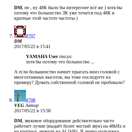
DM
, не , ну 48К было бы интереснее всё же ) хотя бы
потому что больинство ЗК уже точатся под 48К и
кратные этой частоте частоты )
#707
DM
2017/05/22 в 15:41
YAMAHA User
писал:
хотя бы потому что больинство ...
А если большинство начнет прыгать вниз головой с
многоэтажных высоток, вы тоже последуете их
примеру? Думать собственной головой не пробовали?
#708
VEG
Автор
2017/05/22 в 15:58
DM
, звуковое оборудование действительно часто
работает лучше (выдаёт более чистый звук) на 48kHz и
на кратных, нежели на 44.1kHz. Я лично пользуюсь