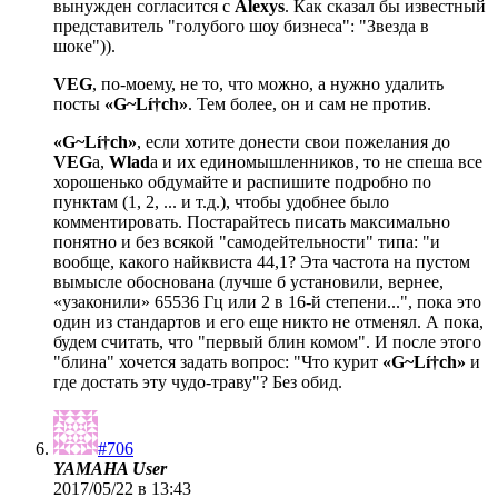
вынужден согласится с
Alexys
. Как сказал бы известный
представитель "голубого шоу бизнеса": "Звезда в
шоке")).
VEG
, по-моему, не то, что можно, а нужно удалить
посты
«G~Lí†ch»
. Тем более, он и сам не против.
«G~Lí†ch»
, если хотите донести свои пожелания до
VEG
а,
Wlad
а и их единомышленников, то не спеша все
хорошенько обдумайте и распишите подробно по
пунктам (1, 2, ... и т.д.), чтобы удобнее было
комментировать. Постарайтесь писать максимально
понятно и без всякой "самодейтельности" типа: "и
вообще, какого найквиста 44,1? Эта частота на пустом
вымысле обоснована (лучше б установили, вернее,
«узаконили» 65536 Гц или 2 в 16-й степени...", пока это
один из стандартов и его еще никто не отменял. А пока,
будем считать, что "первый блин комом". И после этого
"блина" хочется задать вопрос: "Что курит
«G~Lí†ch»
и
где достать эту чудо-траву"? Без обид.
#706
YAMAHA User
2017/05/22 в 13:43