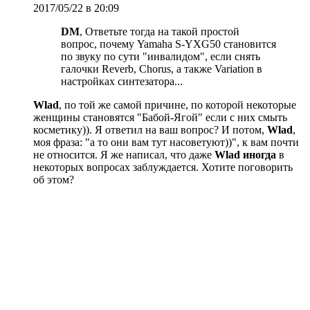
2017/05/22 в 20:09
DM
, Ответьте тогда на такой простой
вопрос, почему Yamaha S-YXG50 становится
по звуку по сути "инвалидом", если снять
галочки Reverb, Chorus, а также Variation в
настройках синтезатора...
Wlad
, по той же самой причине, по которой некоторые
женщины становятся "Бабой-Ягой" если с них смыть
косметику)). Я ответил на ваш вопрос? И потом,
Wlad
,
моя фраза: "а то они вам тут насоветуют))", к вам почти
не относится. Я же написал, что даже
Wlad
иногда
в
некоторых вопросах заблуждается. Хотите поговорить
об этом?