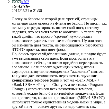
#702
«G~Lí†ch»
2017/05/21 в 21:36
Слежу за блогом со второй (или третьей) страницы..
когда ещё даже намёка на флейм не было... Не писал, т.к.
не смогу отредактировать потом свой пост, поэтому
надеялся, что без меня можете обойтись. А теперь тут
такой флейм, что просто "срочно" нужно делать
возможность удалять свои же сообщения. Ну или хотя
бы изменить цвет текста, не относящийся к разработке
ЭТОГО проекта, под цвет фона.
Но, боюсь проект уйдёт слишком далеко, и поздно будет
уже высказывать свои идеи. Если пропустить эту
возможность сейчас, то потом придётся перестраивать
всё заново. Если проект будет идти к тому, чтобы
эмулировать звучание конкретных "железных" синтов,
то нужно дать возможность переключать
звучание
конкретных тембров
(один и тот же «Bank MSB» +
«Bank LSB» + «Program Change», а не «только Program
Change») через список всех возможных тембров,
который можно было б в интерфейсе прикрутить. Если
конкретнее, то, когда конкретный патч (MSB+LSB+PC)
использует только единственная модель ямахи в мире, а
другой патч — совсем другая, то надо сделать так,