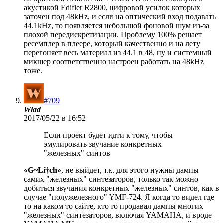
акустикой Edifier R2800, цифровой усилок которых
заточен под 48kHz, и если на оптический вход подавать
44.1kHz, то появляется небольшой фоновой шум из-за
плохой передискретизации. Проблему 100% решает
ресемплер в плеере, который качественно и на лету
перегоняет весь материал из 44.1 в 48, ну и системный
микшер соответственно настроен работать на 48kHz
тоже.
#709
Wlad
2017/05/22 в 16:52
Если проект будет идти к тому, чтобы
эмулировать звучание конкретных
"железных" синтов
«G~Lí†ch»
, не выйдет, т.к. для этого нужны дампы
самих "железных" синтезаторов, только так можно
добиться звучания конкретных "железных" синтов, как в
случае "полужелезного" YMF-724. Я когда то видел где
то на каком то сайте, кто то продавал дампы многих
"железных" синтезаторов, включая YAMAHA, и вроде