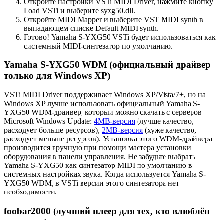
Откройте настройки VSTi MIDI Driver, нажмите кнопку
Load VSTi и выберите syxg50.dll.
Откройте MIDI Mapper и выберите VST MIDI synth в
выпадающем списке Default MIDI synth.
Готово! Yamaha S-YXG50 VSTi будет использоваться как
системный MIDI-синтезатор по умолчанию.
Yamaha S-YXG50 WDM (официальный драйвер
только для Windows XP)
VSTi MIDI Driver поддерживает Windows XP/Vista/7+, но на
Windows XP лучше использовать официальный Yamaha S-
YXG50 WDM-драйвер, который можно скачать с серверов
Microsoft Windows Update:
4MB-версия
(лучше качество,
расходует больше ресурсов),
2MB-версия
(хуже качество,
расходует меньше ресурсов). Установка этого WDM-драйвера
производится вручную при помощи мастера установки
оборудования в панели управления. Не забудьте выбрать
Yamaha S-YXG50 как синтезатор MIDI по умолчанию в
системных настройках звука. Когда используется Yamaha S-
YXG50 WDM, в VSTi версии этого синтезатора нет
необходимости.
foobar2000 (лучший плеер для тех, кто влюблён