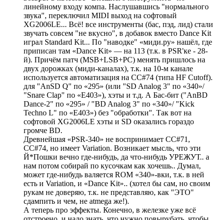
линейному входу компа. Наслушавшись "нормального
звука", переключил MIDI выход на софтовый
XG2006LE... Всё! все инструменты (бас, пэд, лид) стали
звучать совсем "не вкусно", в добавок вместо Dance Kit
играл Standard Kit... По "наводке" «миди.ру» нашёл, где
приписан там «Dance Kit» — на 113 (т.к. в PSR'ке - 28-
й). Причём патч (MSB+LSB+PC) менять пришлось на
двух дорожках (миди-каналах), т.к. на 10-м канале
используется автоматизация на CC#74 (типа HF Cutoff).
для "AnSD Q" по «295» (или "SD Analog 3" по «340»/
"Snare Clap" по «E403»), хэты и т.д. А Бас-бит ("AnBD
Dance-2" по «295» / "BD Analog 3" по «340»/ "Kick
Techno L" по «E403») без "обработки". Так вот на
софтовой XG2006LE хэты и SD оказались гораздо
громче BD.
Древнейшая «PSR-340» не воспринимает CC#71,
CC#74, но имеет Variation. Возникает мысль, что эти
Й*Пошки вечно где-нибудь, да что-нибудь УРЕЖУТ.. а
нам потом собирай по кусочкам как хочешь.. Думал,
может где-нибудь валяется ROM «340»-вки, т.к. в ней
есть и Variation, и «Dance Kit».. (хотел бы сам, но своим
рукам не доверяю, т.к. не представляю, как "ЭТО"
сдампить и чем, не atmega же!).
А теперь про эффекты. Конечно, в железке уже всё
отстроено, и надо знать, что нужно повырубать, чтобы