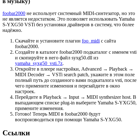
в музыку)
foobar2000
не использует системный MIDI-синтезатор, но это
не является недостатком. Это позволяет использовать Yamaha
S-YXG50 VSTi без установки драйверов в систему, что более
надёжно.
Скачайте и установите плагин
foo_midi
с сайта
foobar2000.
Создайте в каталоге foobar2000 подкаталог с именем vsti
и скопируйте в него файл syxg50.dll из
yamaha_syxg50_vsti.7z
.
Откройте в плеере настройки, Advanced → Playback →
MIDI Decoder → VSTi search patch, укажите в этом поле
полный путь до созданного вами подкаталога vsti, после
чего примените изменения и перезайдите в окно
настроек.
Перейдите в Playback → Input → MIDI synthesizer host. В
выпадающем списке plug-in выберите Yamaha S-YXG50,
примените изменения.
Готово! Теперь MIDI в foobar2000 будут
воспроизводиться при помощи Yamaha S-YXG50.
Ссылки