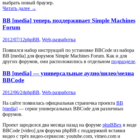
выбрать новый браузер.
Читать далее
→
BB [media] теперь поддерживает Simple Machines
Forum
2012/07/12
phpBB
,
Web-разработка
Появился набор инструкций по установке BBCode из набора
BB [media] для форумов Simple Machines Forum. Как и для
других форумов, они расположились в отдельном
подразделе
.
BB [media] — универсальные аудио/видео/медиа
BBCode
2012/06/24
phpBB
,
Web-разработка
На сайте появилась официальная страничка проекта
BB
[media]
— серии универсальных BBCode для различных
форумов.
Проект зародился два месяца назад на форуме
phpBBex
в виде
BBCode [video] для форума phpBB с поддержкой вставки
видео с трёх видео-сервисов: youtube.com, vimeo.com и