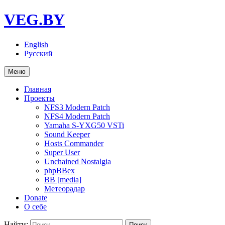
VEG.BY
English
Русский
Меню
Главная
Проекты
NFS3 Modern Patch
NFS4 Modern Patch
Yamaha S-YXG50 VSTi
Sound Keeper
Hosts Commander
Super User
Unchained Nostalgia
phpBBex
BB [media]
Метеорадар
Donate
О себе
Найти: