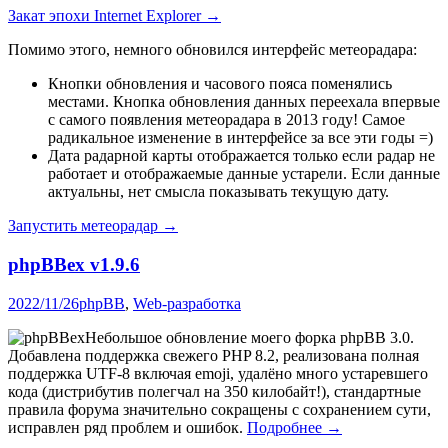
Закат эпохи Internet Explorer →
Помимо этого, немного обновился интерфейс метеорадара:
Кнопки обновления и часового пояса поменялись
местами. Кнопка обновления данных переехала впервые
с самого появления метеорадара в 2013 году! Самое
радикальное изменение в интерфейсе за все эти годы =)
Дата радарной карты отображается только если радар не
работает и отображаемые данные устарели. Если данные
актуальны, нет смысла показывать текущую дату.
Запустить метеорадар →
phpBBex v1.9.6
2022/11/26
phpBB
,
Web-разработка
Небольшое обновление моего форка phpBB 3.0.
Добавлена поддержка свежего PHP 8.2, реализована полная
поддержка UTF-8 включая emoji, удалёно много устаревшего
кода (дистрибутив полегчал на 350 килобайт!), стандартные
правила форума значительно сокращены с сохранением сути,
исправлен ряд проблем и ошибок.
Подробнее →