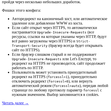
пройдя через несколько небольших доработок.
Фишки этого конфига:
Авторедирект на каноничный хост, или автоматическое
удаление или добавление WWW из хоста.
Если сайт открыт через HTTPS, то автоматически
настраивается
(все
Upgrade-Insecure-Requests
ресурсы, ссылки на которые указаны через HTTP, будут
всё равно загружены через HTTPS) и
Strict-
(браузер всегда будет открывать
Transport-Security
сайт по HTTPS).
Если браузер слишком старый и не поддерживает
или Let's Encrypt, то
Upgrade-Insecure-Requests
редирект на HTTPS не производится, сайт продолжает
работать по HTTP.
Пользователь может установить принудительный
редирект на HTTPS (
), принудительно
forcessl=1
отключить редирект (
), или вернуть
forcessl=0
автоматический режим (
), передав любой
forcessl=auto
странице по любому протоколу параметр
с
forcessl
нужным значением. Выбор запоминается в cookies.
Читать далее
→