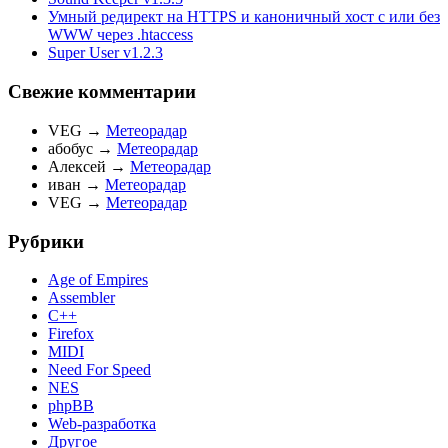
Умный редирект на HTTPS и каноничный хост с или без
WWW через .htaccess
Super User v1.2.3
Свежие комментарии
VEG
→
Метеорадар
абобус
→
Метеорадар
Алексей
→
Метеорадар
иван
→
Метеорадар
VEG
→
Метеорадар
Рубрики
Age of Empires
Assembler
C++
Firefox
MIDI
Need For Speed
NES
phpBB
Web-разработка
Другое