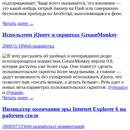
подтормаживает. Чаще всего оказывается, что виновник —
это какой-нибудь хитрый баннер на Flash или совершенно
бесполезная приблуда на JavaScript, выполняющаяся в фоне.
Читать далее
→
Используем jQuery в скриптах GreaseMonkey
2009/11/18
Web-разработка
Я хочу рассказать об удобных и неоправданно редко
использующихся новшествах GreaseMonkey версии 0.8,
которая доступна уже более года. Они помогут сделать
пользовательские скрипты более модульными, а главное —
дадут возможность без ухищрений использовать jQuery, что
позволит нам «писать меньше, а делать больше». Речь идет о
новых мета-параметрах пользовательских скриптов:
@resource
и
@require
.
Читать далее
→
Индикатор окончания эры Internet Explorer 6 на
рабочем столе
2009/07/21
Web-разработка
1 комментарий