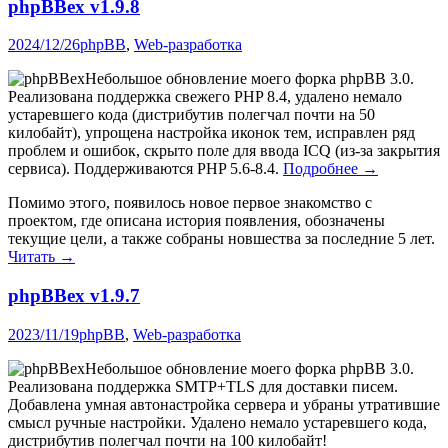
phpBBex v1.9.8
2024/12/26
phpBB
,
Web-разработка
Небольшое обновление моего форка phpBB 3.0.
Реализована поддержка свежего PHP 8.4, удалено немало
устаревшего кода (дистрибутив полегчал почти на 50
килобайт), упрощена настройка иконок тем, исправлен ряд
проблем и ошибок, скрыто поле для ввода ICQ (из-за закрытия
сервиса). Поддерживаются PHP 5.6-8.4.
Подробнее →
Помимо этого, появилось новое первое знакомство с
проектом, где описана история появления, обозначены
текущие цели, а также собраны новшества за последние 5 лет.
Читать →
phpBBex v1.9.7
2023/11/19
phpBB
,
Web-разработка
Небольшое обновление моего форка phpBB 3.0.
Реализована поддержка SMTP+TLS для доставки писем.
Добавлена умная автонастройка сервера и убраны утратившие
смысл ручные настройки. Удалено немало устаревшего кода,
дистрибутив полегчал почти на 100 килобайт!