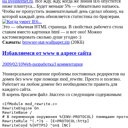
на liveinternet.ru
. Все жду, жду, когда же линия IE6 опустится
ниже плинтуса... Будет меньше 5% — обязательно напьюсь.
Чтобы не пропустить знаменательный день сделал обоину, на
которой каждый день обновляется статистика по браузерам.
Это — обычная HTML страница. В свойствах рабочего стола
ставим вместо картинки html — и вот оно! Можно
кастомизировать сколько душе угодно :)
Скачать:
browser-stat-wallpaper.zip
(20КБ)
Избавляемся от www в адресе сайта
2009/02/10
Web-разработка
3 комментария
Универсальное решение проблемы постоянных редиректов на
домен без www при помощи mod_rewrite. Просто и полезно.
Работает на любом домене без необходимости править для
каждого сайта.
В корень бросаем файл .htaccess со следующим содержимым:
<IfModule mod_rewrite.c>

RewriteEngine On

RewriteBase /

# В переменную окружения %{ENV:PROTOCOL} помещаем прото
RewriteRule ^(.*)$ - [E=PROTOCOL:http]

RewriteCond %{HTTPS} ^on$ [NC]
