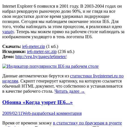
Internet Explorer 6 появился в 2001 году. В 2003-2004 годах он
набрал рекордную рыночную долю 90%, и не глядя на все
свои недостатки долгое время удерживал лидирующие
позиции. Сегодня мы наблюдаем окончание эпохи IE6. Для
того, чтобы наблюдать за этим процессом, я реализовал идею
yanajy
. Теперь мы можем прямо на рабочем столе наблюдать за
изображением уходящего в тень логотипа IE6.
Скачать:
ie6-meter.zip
(1 кб.)
Исходники:
ie6-meter-src.zip
(236 кб.)
Демо:
http://veg.by/pages/ie6meter/
Данные автоматически берутся из
статистики liveinternet.ru по
неделям
. Скрипт генерирует картинку, на которую ссылается
обычный HTML документ, что собственно и устанавливается
в качестве рабочего стола.
Читать далее
→
Обоина «Когда умрет IE6...»
2009/02/11
Web-разработка
4 комментария
Время от времени захожу
в статистику по браузерам в рунете