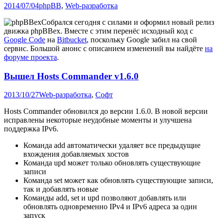
2014/07/04
phpBB
,
Web-разработка
Собрался сегодня с силами и оформил новый релиз
движка phpBBex. Вместе с этим перенёс исходный код с
Google Code
на
Bitbucket
, поскольку Google забил на свой
сервис. Большой анонс с описанием изменений вы найдёте
на
форуме проекта
.
Вышел Hosts Commander v1.6.0
2013/10/27
Web-разработка
,
Софт
Hosts Commander обновился до версии 1.6.0. В новой версии
исправлены некоторые неудобные моменты и улучшена
поддержка IPv6.
Команда add автоматически удаляет все предыдущие
вхождения добавляемых хостов
Команда upd может только обновлять существующие
записи
Команда set может как обновлять существующие записи,
так и добавлять новые
Команды add, set и upd позволяют добавлять или
обновлять одновременно IPv4 и IPv6 адреса за один
запуск