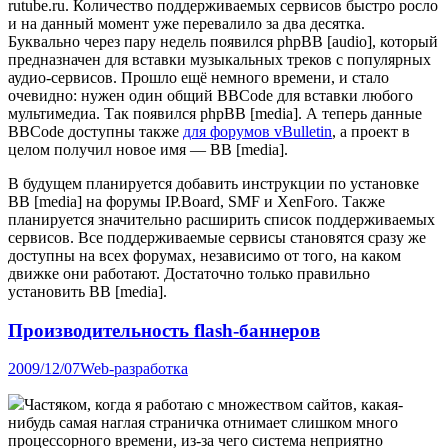
rutube.ru. Количество поддерживаемых сервисов быстро росло
и на данный момент уже перевалило за два десятка.
Буквально через пару недель появился phpBB [audio], который
предназначен для вставки музыкальных треков с популярных
аудио-сервисов. Прошло ещё немного времени, и стало
очевидно: нужен один общий BBCode для вставки любого
мультимедиа. Так появился phpBB [media]. А теперь данные
BBCode доступны также
для форумов vBulletin
, а проект в
целом получил новое имя — BB [media].
В будущем планируется добавить инструкции по установке
BB [media] на форумы IP.Board, SMF и XenForo. Также
планируется значительно расширить список поддерживаемых
сервисов. Все поддерживаемые сервисы становятся сразу же
доступны на всех форумах, независимо от того, на каком
движке они работают. Достаточно только правильно
установить BB [media].
Производительность flash-баннеров
2009/12/07
Web-разработка
Частяком, когда я работаю с множеством сайтов, какая-
нибудь самая наглая страничка отнимает слишком много
процессорного времени, из-за чего система неприятно