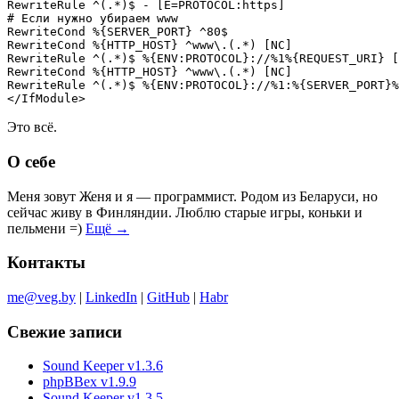
RewriteRule ^(.*)$ - [E=PROTOCOL:https]

# Если нужно убираем www

RewriteCond %{SERVER_PORT} ^80$

RewriteCond %{HTTP_HOST} ^www\.(.*) [NC]

RewriteRule ^(.*)$ %{ENV:PROTOCOL}://%1%{REQUEST_URI} [
RewriteCond %{HTTP_HOST} ^www\.(.*) [NC]

RewriteRule ^(.*)$ %{ENV:PROTOCOL}://%1:%{SERVER_PORT}%
</IfModule>
Это всё.
О себе
Меня зовут Женя и я — программист. Родом из Беларуси, но
сейчас живу в Финляндии. Люблю старые игры, коньки и
пельмени =)
Ещё →
Контакты
me@veg.by
|
LinkedIn
|
GitHub
|
Habr
Свежие записи
Sound Keeper v1.3.6
phpBBex v1.9.9
Sound Keeper v1.3.5