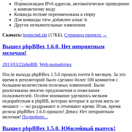
Нормализация IPv6 адресов, автоматическое приведение
к компактному виду
Команда recreate переименована в empty
Для команды view добавлен алиас ls
Другие незначительные изменения
Скачать:
hostscmd.zip
(17КБ).
Страница проекта →
Вышел phpBBex 1.6.0. Нет неприятным
мелочам!
2013/03/22
phpBB
,
Web-разработка
После выхода phpBBex 1.5.0 прошло почти 6 месяцев. За это
время в репозиторий было сделано более 100 коммитов с
большим количеством полезных изменений. Были
реализованы многие предложения и пожелания
пользователей. Особое внимание уделялось мелким
недоработкам в phpBB, которые которые в целом жить не
мешают — но раздражают и отнимают время. Итак, время
релиза phpBBex 1.6.0 пришло! Девиз: Нет неприятным
мелочам!
Подробнее...
Вышел phpBBex 1.5.0. Юбилейный выпуск!