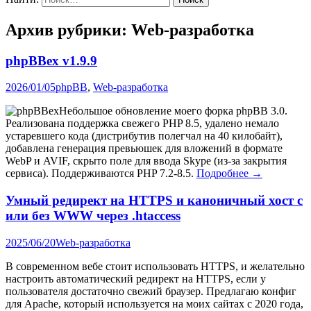
Архив рубрики:
Web-разработка
phpBBex v1.9.9
2026/01/05
phpBB
,
Web-разработка
Небольшое обновление моего форка phpBB 3.0.
Реализована поддержка свежего PHP 8.5, удалено немало
устаревшего кода (дистрибутив полегчал на 40 килобайт),
добавлена генерация превьюшек для вложений в формате
WebP и AVIF, скрыто поле для ввода Skype (из-за закрытия
сервиса). Поддерживаются PHP 7.2-8.5.
Подробнее →
Умный редирект на HTTPS и каноничный хост с
или без WWW через .htaccess
2025/06/20
Web-разработка
В современном вебе стоит использовать HTTPS, и желательно
настроить автоматический редирект на HTTPS, если у
пользователя достаточно свежий браузер. Предлагаю конфиг
для Apache, который используется на моих сайтах с 2020 года,