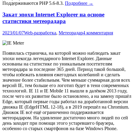
Поддерживаются PHP 5.6-8.3.
Подробнее →
Закат эпохи Internet Explorer на основе
статистики метеорадара
2023/01/07
Web-разработка
,
Метеорадар
4 комментария
Появилась страничка, на которой можно наблюдать закат
эпохи некогда легендарного Internet Explorer. Данные
основаны на статистике по уникальным посетителям
метеорадара за последние 365 дней. Период такой большой,
чтобы избежать влияния ежегодных колебаний и сделать
значение более стабильным. Чем меньше суммарная доля всех
версий IE, тем больше его логотип будет в тени современных
технологий. IE 11 и IE Mobile 11 вышли в далёком 2013 году,
после чего их развитие было остановлено, а на замену пришёл
Edge, который первые годы работал на доработанной версии
движка IE (EdgeHTML 12-18), а в 2019 перешёл на Chromium.
Движок IE всё ещё ограниченно поддерживается
метеорадаром. На удивление достаточно много людей по сей
день заходит при помощи этого устаревшего браузера,
особенно со старых смартфонов на базе Windows Phone.