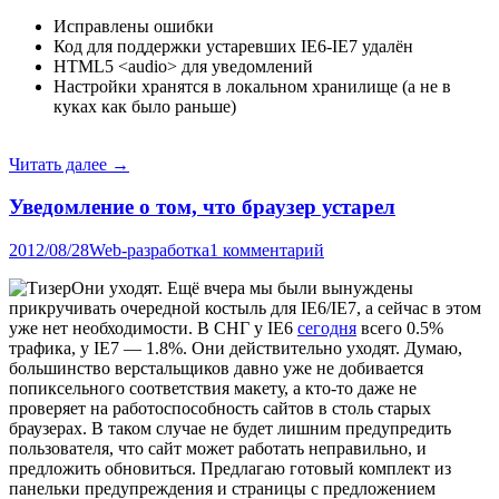
Исправлены ошибки
Код для поддержки устаревших IE6-IE7 удалён
HTML5 <audio> для уведомлений
Настройки хранятся в локальном хранилище (а не в
куках как было раньше)
Читать далее
→
Уведомление о том, что браузер устарел
2012/08/28
Web-разработка
1 комментарий
Они уходят. Ещё вчера мы были вынуждены
прикручивать очередной костыль для IE6/IE7, а сейчас в этом
уже нет необходимости. В СНГ у IE6
сегодня
всего 0.5%
трафика, у IE7 — 1.8%. Они действительно уходят. Думаю,
большинство верстальщиков давно уже не добивается
попиксельного соответствия макету, а кто-то даже не
проверяет на работоспособность сайтов в столь старых
браузерах. В таком случае не будет лишним предупредить
пользователя, что сайт может работать неправильно, и
предложить обновиться. Предлагаю готовый комплект из
панельки предупреждения и страницы с предложением