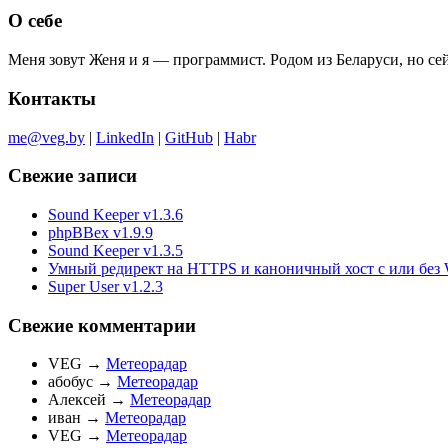
О себе
Меня зовут Женя и я — программист. Родом из Беларуси, но с
Контакты
me@veg.by
|
LinkedIn
|
GitHub
|
Habr
Свежие записи
Sound Keeper v1.3.6
phpBBex v1.9.9
Sound Keeper v1.3.5
Умный редирект на HTTPS и каноничный хост с или без 
Super User v1.2.3
Свежие комментарии
VEG
→
Метеорадар
абобус
→
Метеорадар
Алексей
→
Метеорадар
иван
→
Метеорадар
VEG
→
Метеорадар