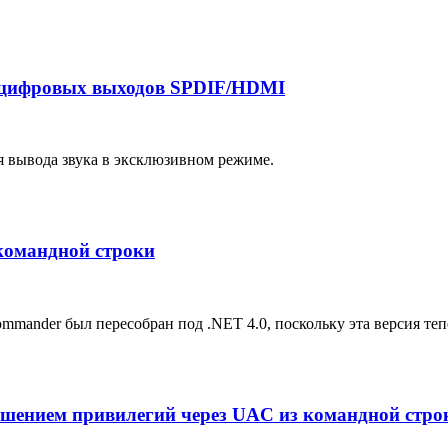
е цифровых выходов SPDIF/HDMI
я вывода звука в эксклюзивном режиме.
 командной строки
mander был пересобран под .NET 4.0, поскольку эта версия теп
ышением привилегий через UAC из командной стро