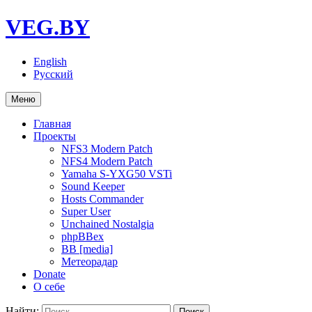
VEG.BY
English
Русский
Меню
Главная
Проекты
NFS3 Modern Patch
NFS4 Modern Patch
Yamaha S-YXG50 VSTi
Sound Keeper
Hosts Commander
Super User
Unchained Nostalgia
phpBBex
BB [media]
Метеорадар
Donate
О себе
Найти: