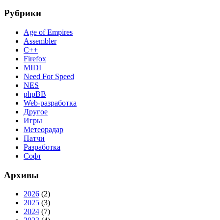
Рубрики
Age of Empires
Assembler
C++
Firefox
MIDI
Need For Speed
NES
phpBB
Web-разработка
Другое
Игры
Метеорадар
Патчи
Разработка
Софт
Архивы
2026
(2)
2025
(3)
2024
(7)