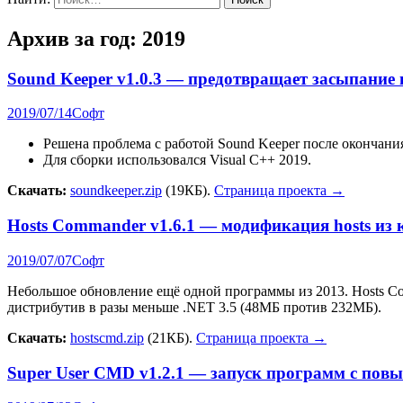
Архив за год:
2019
Sound Keeper v1.0.3 — предотвращает засыпани
2019/07/14
Софт
Решена проблема с работой Sound Keeper после окончани
Для сборки использовался Visual C++ 2019.
Скачать:
soundkeeper.zip
(19КБ).
Страница проекта →
Hosts Commander v1.6.1 — модификация hosts из
2019/07/07
Софт
Небольшое обновление ещё одной программы из 2013. Hosts Com
дистрибутив в разы меньше .NET 3.5 (48МБ против 232МБ).
Скачать:
hostscmd.zip
(21КБ).
Страница проекта →
Super User CMD v1.2.1 — запуск программ с пов