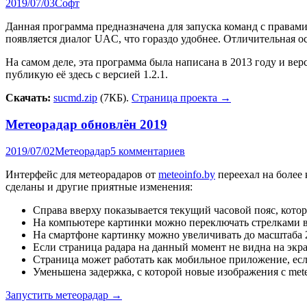
2019/07/03
Софт
Данная программа предназначена для запуска команд с правам
появляется диалог UAC, что гораздо удобнее. Отличительная о
На самом деле, эта программа была написана в 2013 году и верс
публикую её здесь с версией 1.2.1.
Скачать:
sucmd.zip
(7КБ).
Страница проекта →
Метеорадар обновлён 2019
2019/07/02
Метеорадар
5 комментариев
Интерфейс для метеорадаров от
meteoinfo.by
переехал на более
сделаны и другие приятные изменения:
Справа вверху показывается текущий часовой пояс, кото
На компьютере картинки можно переключать стрелками в
На смартфоне картинку можно увеличивать до масштаба 
Если страница радара на данный момент не видна на экра
Страница может работать как мобильное приложение, если
Уменьшена задержка, с которой новые изображения с met
Запустить метеорадар →