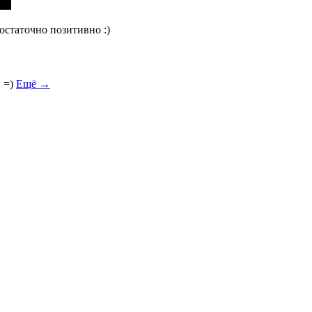
остаточно позитивно :)
и =)
Ещё →