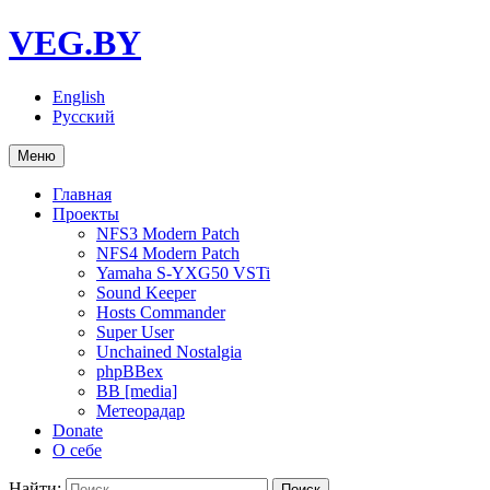
VEG.BY
English
Русский
Меню
Главная
Проекты
NFS3 Modern Patch
NFS4 Modern Patch
Yamaha S-YXG50 VSTi
Sound Keeper
Hosts Commander
Super User
Unchained Nostalgia
phpBBex
BB [media]
Метеорадар
Donate
О себе
Найти: