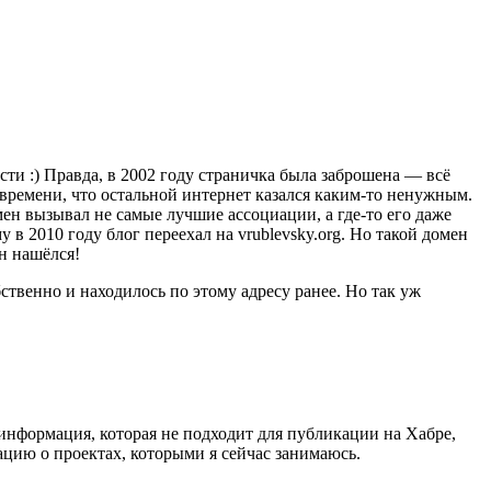
ости :) Правда, в 2002 году страничка была заброшена — всё
 времени, что остальной интернет казался каким-то ненужным.
мен вызывал не самые лучшие ассоциации, а где-то его даже
у в 2010 году блог переехал на vrublevsky.org. Но такой домен
н нашёлся!
бственно и находилось по этому адресу ранее. Но так уж
 информация, которая не подходит для публикации на Хабре,
ацию о проектах, которыми я сейчас занимаюсь.