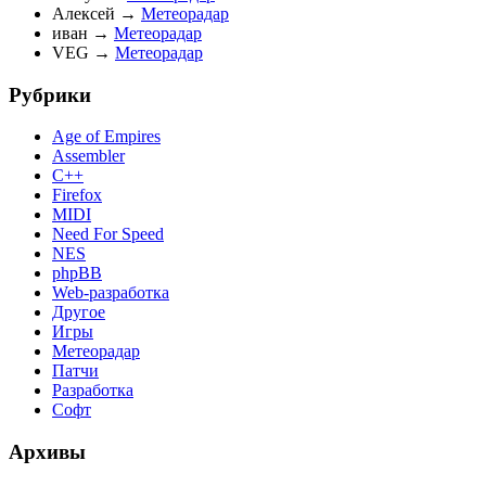
Алексей
→
Метеорадар
иван
→
Метеорадар
VEG
→
Метеорадар
Рубрики
Age of Empires
Assembler
C++
Firefox
MIDI
Need For Speed
NES
phpBB
Web-разработка
Другое
Игры
Метеорадар
Патчи
Разработка
Софт
Архивы