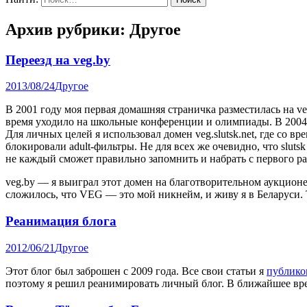
Архив рубрики:
Другое
Переезд на veg.by
2013/08/24
Другое
В 2001 году моя первая домашняя страничка разместилась на veg
время уходило на школьные конференции и олимпиады. В 2004 у
Для личных целей я использовал домен veg.slutsk.net, где со 
блокировали adult-фильтры. Не для всех же очевидно, что sluts
не каждый сможет правильно запомнить и набрать с первого ра
veg.by — я выиграл этот домен на благотворительном аукционе. 
сложилось, что VEG — это мой никнейм, и живу я в Беларуси. Т
Реанимация блога
2012/06/21
Другое
Этот блог был заброшен с 2009 года. Все свои статьи я
публико
поэтому я решил реанимировать личный блог. В ближайшее врем