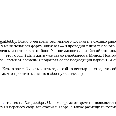
.at.tut.by. Всего 5 мегабайт бесплатного хостинга, а сколько рад
 меня появился форум slutsk.net — я проводил с ним так много
временем и появился этот блог. У понимающих английский этот до
k — это город :) Да и жить уже давно перебрался в Минск. Поэтом
за. Время от времени я подбирал более подходящий вариант. И о
Кто-то хотел бы разместить здесь сайт о вегетарианстве, что со
ак что простите меня, но я обоснуюсь здесь :)
вал
только на Хабрахабре. Однако, время от времени появляется
я я перенесу сюда все статьи с Хабра, а также размещу информ