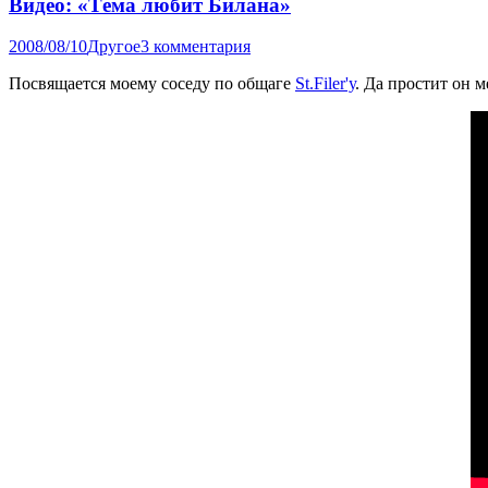
Видео: «Тёма любит Билана»
2008/08/10
Другое
3 комментария
Посвящается моему соседу по общаге
St.Filer'у
. Да простит он ме