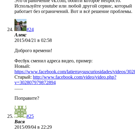
Это ограничение vk.com, обойти которое непросто.
Используйте youtube или любой другой сервис, который
работает без ограничений. Вот и всё решение проблемы.
#24
Алекс
2015/04/21 в 02:58
Доброго времени!
Фесбук сменил адреса видео, пример:
Новый:
https://www.facebook.com/latierraysuscuriosidades/videos/3
Старый:
http://www.facebook.com/video/video.php?
v=302807979872894
.......
Поправите?
#25
Вася
2015/09/04 в 22:29