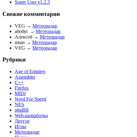
Super User v1.2.3
Свежие комментарии
VEG
→
Метеорадар
абобус
→
Метеорадар
Алексей
→
Метеорадар
иван
→
Метеорадар
VEG
→
Метеорадар
Рубрики
Age of Empires
Assembler
C++
Firefox
MIDI
Need For Speed
NES
phpBB
Web-разработка
Другое
Игры
Метеорадар