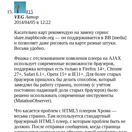
#15
VEG
Автор
2014/04/05 в 12:22
Касательно карт рекомендую на замену сервис
share.mapbbcode.org — он поддерживается в BB [media]
и позволяет даже рисовать на карте разные штуки.
Весьма удобно.
Фишка с отслеживанием появления плеера на AJAX
использует современные возможности браузеров,
поддержка которых есть только в Firefox 14+, Chrome
27+, Safari 6.1+, Opera 15+ и IE11+. Для более старых
браузеров пришлось бы делать способом, который
замедлял бы работу страниц, поэтому (с учётом
постоянно падающей доли старых браузеров) было
решено использовать современные инструменты
(MutationObserver).
Что касается проблем с HTML5 плеером Хрома —
весьма странно. Там используется стандартный
браузерный HTML5 плеер, с которым проблем быть не
должно. После отправки сообщения, когда страница
загружается нормальным образом, такой проблемы ведь