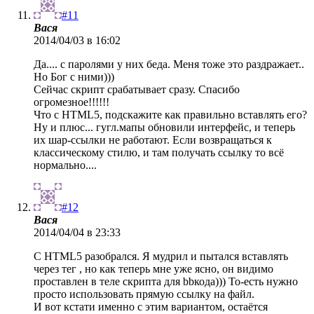
#11
Вася
2014/04/03 в 16:02
Да.... с паролями у них беда. Меня тоже это раздражает..
Но Бог с ними)))
Сейчас скрипт срабатывает сразу. Спасибо
огромезное!!!!!!
Что с HTML5, подскажите как правильно вставлять его?
Ну и плюс... гугл.мапы обновили интерфейс, и теперь
их шар-ссылки не работают. Если возвращаться к
классическому стилю, и там получать ссылку то всё
нормально....
#12
Вася
2014/04/04 в 23:33
С HTML5 разобрался. Я мудрил и пытался вставлять
через тег , но как теперь мне уже ясно, он видимо
проставлен в теле скрипта для bbкода))) То-есть нужно
просто использовать прямую ссылку на файл.
И вот кстати именно с этим вариантом, остаётся