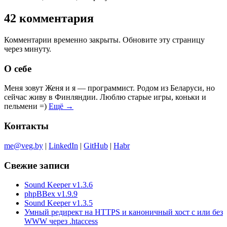
42 комментария
Комментарии временно закрыты. Обновите эту страницу
через минуту.
О себе
Меня зовут Женя и я — программист. Родом из Беларуси, но
сейчас живу в Финляндии. Люблю старые игры, коньки и
пельмени =)
Ещё →
Контакты
me@veg.by
|
LinkedIn
|
GitHub
|
Habr
Свежие записи
Sound Keeper v1.3.6
phpBBex v1.9.9
Sound Keeper v1.3.5
Умный редирект на HTTPS и каноничный хост с или без
WWW через .htaccess