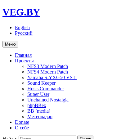
VEG.BY
English
Русский
Меню
Главная
Проекты
NFS3 Modern Patch
NFS4 Modern Patch
Yamaha S-YXG50 VSTi
Sound Keeper
Hosts Commander
Super User
Unchained Nostalgia
phpBBex
BB [media]
Метеорадар
Donate
О себе
Найти: