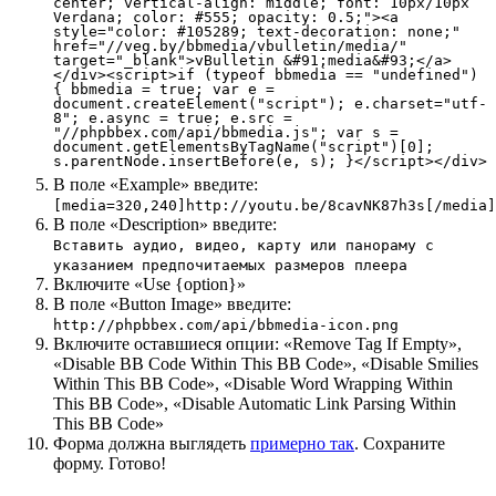
center; vertical-align: middle; font: 10px/10px
Verdana; color: #555; opacity: 0.5;"><a
style="color: #105289; text-decoration: none;"
href="//veg.by/bbmedia/vbulletin/media/"
target="_blank">vBulletin &#91;media&#93;</a>
</div><script>if (typeof bbmedia == "undefined")
{ bbmedia = true; var e =
document.createElement("script"); e.charset="utf-
8"; e.async = true; e.src =
"//phpbbex.com/api/bbmedia.js"; var s =
document.getElementsByTagName("script")[0];
s.parentNode.insertBefore(e, s); }</script></div>
В поле «Example» введите:
[media=320,240]http://youtu.be/8cavNK87h3s[/media]
В поле «Description» введите:
Вставить аудио, видео, карту или панораму с
указанием предпочитаемых размеров плеера
Включите «Use {option}»
В поле «Button Image» введите:
http://phpbbex.com/api/bbmedia-icon.png
Включите оставшиеся опции: «Remove Tag If Empty»,
«Disable BB Code Within This BB Code», «Disable Smilies
Within This BB Code», «Disable Word Wrapping Within
This BB Code», «Disable Automatic Link Parsing Within
This BB Code»
Форма должна выглядеть
примерно так
. Сохраните
форму. Готово!