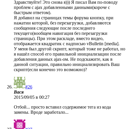
Здравствуйте! Это снова я))) Я писал Вам по-поводу
проблем с ajax добавленными данными(короче с
быстрым ответом).
Я добавил на страницах темы форума кнопку, при
нажатии которой, без перезагрузки, добавляются
сообщения следующие после последнего
текущего(вообщем навигация без перезагрузки
страницы). При этом раскладе, вместо видео,
отображается квадратик с надписью vBulletin [media].
У меня был другой скрипт, который тоже не работал, но
я нашёл способ его правильной инициализации после
добавления данных ajax-ом. Не подскажите, как в
данной ситуации, правильно инициализировать Ваш
скрипт(если конечно это возможно)?
#26
Вася
2015/09/05 в 00:27
Отбой... просто вставил содержимое тега из кода
замены. Вроде заработало...