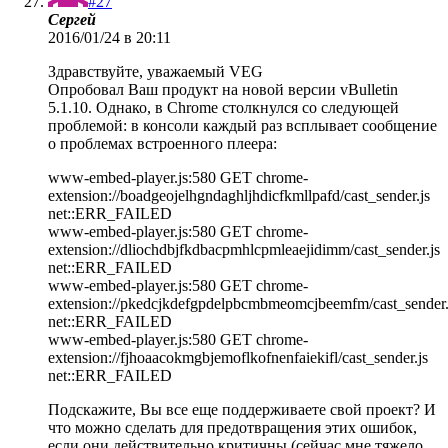
#27
Сергей
2016/01/24 в 20:11
Здравствуйте, уважаемый VEG
Опробовал Ваш продукт на новой версии vBulletin
5.1.10. Однако, в Chrome столкнулся со следующей
проблемой: в консоли каждый раз всплывает сообщение
о проблемах встроенного плеера:
www-embed-player.js:580 GET chrome-
extension://boadgeojelhgndaghljhdicfkmllpafd/cast_sender.js
net::ERR_FAILED
www-embed-player.js:580 GET chrome-
extension://dliochdbjfkdbacpmhlcpmleaejidimm/cast_sender.js
net::ERR_FAILED
www-embed-player.js:580 GET chrome-
extension://pkedcjkdefgpdelpbcmbmeomcjbeemfm/cast_sender.
net::ERR_FAILED
www-embed-player.js:580 GET chrome-
extension://fjhoaacokmgbjemoflkofnenfaiekifl/cast_sender.js
net::ERR_FAILED
Подскажите, Вы все еще поддерживаете свой проект? И
что можно сделать для предотвращения этих ошибок,
если они действительно критичны (сейчас мне тяжело