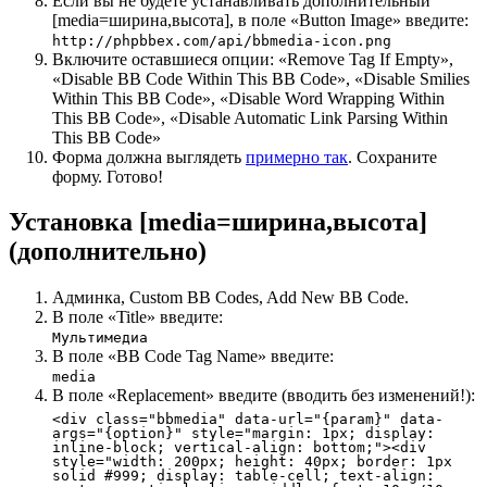
Если вы не будете устанавливать дополнительный
[media=ширина,высота], в поле «Button Image» введите:
http://phpbbex.com/api/bbmedia-icon.png
Включите оставшиеся опции: «Remove Tag If Empty»,
«Disable BB Code Within This BB Code», «Disable Smilies
Within This BB Code», «Disable Word Wrapping Within
This BB Code», «Disable Automatic Link Parsing Within
This BB Code»
Форма должна выглядеть
примерно так
. Сохраните
форму. Готово!
Установка [media=ширина,высота]
(дополнительно)
Админка, Custom BB Codes, Add New BB Code.
В поле «Title» введите:
Мультимедиа
В поле «BB Code Tag Name» введите:
media
В поле «Replacement» введите (вводить без изменений!):
<div class="bbmedia" data-url="{param}" data-
args="{option}" style="margin: 1px; display:
inline-block; vertical-align: bottom;"><div
style="width: 200px; height: 40px; border: 1px
solid #999; display: table-cell; text-align: