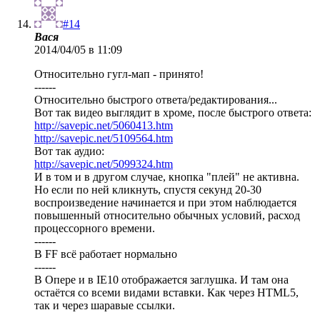
#14
Вася
2014/04/05 в 11:09
Относительно гугл-мап - принято!
------
Относительно быстрого ответа/редактирования...
Вот так видео выглядит в хроме, после быстрого ответа:
http://savepic.net/5060413.htm
http://savepic.net/5109564.htm
Вот так аудио:
http://savepic.net/5099324.htm
И в том и в другом случае, кнопка "плей" не активна.
Но если по ней кликнуть, спустя секунд 20-30
воспроизведение начинается и при этом наблюдается
повышенный относительно обычных условий, расход
процессорного времени.
------
В FF всё работает нормально
------
В Опере и в IE10 отображается заглушка. И там она
остаётся со всеми видами вставки. Как через HTML5,
так и через шаравые ссылки.