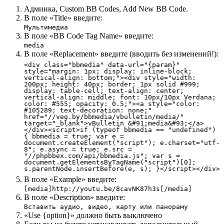
Админка, Custom BB Codes, Add New BB Code.
В поле «Title» введите:
Мультимедиа
В поле «BB Code Tag Name» введите:
media
В поле «Replacement» введите (вводить без изменений!):
<div class="bbmedia" data-url="{param}"
style="margin: 1px; display: inline-block;
vertical-align: bottom;"><div style="width:
200px; height: 40px; border: 1px solid #999;
display: table-cell; text-align: center;
vertical-align: middle; font: 10px/10px Verdana;
color: #555; opacity: 0.5;"><a style="color:
#105289; text-decoration: none;"
href="//veg.by/bbmedia/vbulletin/media/"
target="_blank">vBulletin &#91;media&#93;</a>
</div><script>if (typeof bbmedia == "undefined")
{ bbmedia = true; var e =
document.createElement("script"); e.charset="utf-
8"; e.async = true; e.src =
"//phpbbex.com/api/bbmedia.js"; var s =
document.getElementsByTagName("script")[0];
s.parentNode.insertBefore(e, s); }</script></div>
В поле «Example» введите:
[media]http://youtu.be/8cavNK87h3s[/media]
В поле «Description» введите:
Вставить аудио, видео, карту или панораму
«Use {option}» должно быть выключено